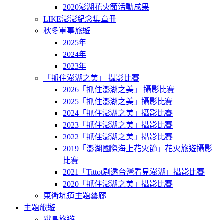
2020澎湖花火節活動成果
LIKE澎澎紀念集章冊
秋冬軍事旅遊
2025年
2024年
2023年
「抓住澎湖之美」 攝影比賽
2026「抓住澎湖之美」 攝影比賽
2025「抓住澎湖之美」攝影比賽
2024「抓住澎湖之美」攝影比賽
2023「抓住澎湖之美」攝影比賽
2022「抓住澎湖之美」攝影比賽
2019「澎湖國際海上花火節」花火旅遊攝影
比賽
2021「Tittot剔透台灣看見澎湖」攝影比賽
2020「抓住澎湖之美」攝影比賽
東衛坑道主題藝廊
主題旅遊
跳島旅遊