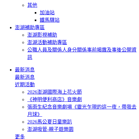
其他
加油站
鐵馬驛站
澎湖補助專區
澎湖影視補助
澎湖活動補助專區
公職人員及關係人身分關係事前揭露及事後公開資
訊
最新消息
最新消息
近期活動
2026澎湖國際海上花火節
《神明便利商店》音樂劇
張雨生紀念音樂劇場《靈光乍現的這一夜，帶我去
月球》
2026馬公夏日童樂趴
澎湖吸管-親子遊樂園
更多