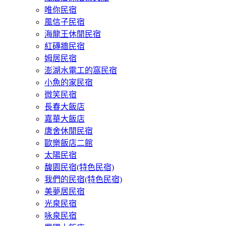
唯你民宿
風信子民宿
海龍王休閒民宿
紅磚牆民宿
姆居民宿
澎湖水電工的窩民宿
小魚的家民宿
微笑民宿
長春大飯店
嘉華大飯店
唐舍休閒民宿
歐樂飯店二館
太陽民宿
馥園民宿(特色民宿)
我們的民宿(特色民宿)
美夢居民宿
光泉民宿
咏泉民宿