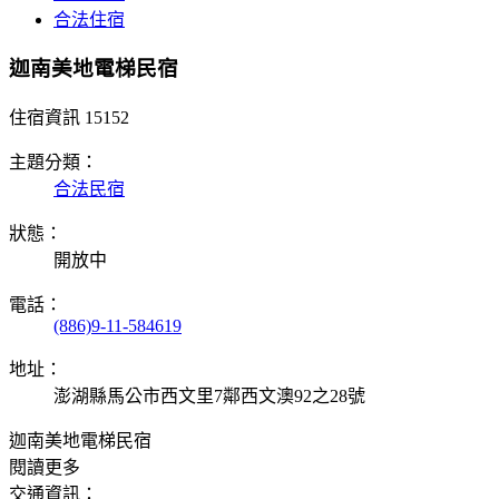
合法住宿
迦南美地電梯民宿
住宿資訊
15152
主題分類：
合法民宿
狀態：
開放中
電話：
(886)9-11-584619
地址：
澎湖縣馬公市西文里7鄰西文澳92之28號
迦南美地電梯民宿
閱讀更多
交通資訊：