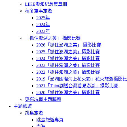
LIKE澎澎紀念集章冊
秋冬軍事旅遊
2025年
2024年
2023年
「抓住澎湖之美」 攝影比賽
2026「抓住澎湖之美」 攝影比賽
2025「抓住澎湖之美」攝影比賽
2024「抓住澎湖之美」攝影比賽
2023「抓住澎湖之美」攝影比賽
2022「抓住澎湖之美」攝影比賽
2019「澎湖國際海上花火節」花火旅遊攝影
2021「Tittot剔透台灣看見澎湖」攝影比賽
2020「抓住澎湖之美」攝影比賽
東衛坑道主題藝廊
主題旅遊
跳島旅遊
跳島旅遊專頁
南海