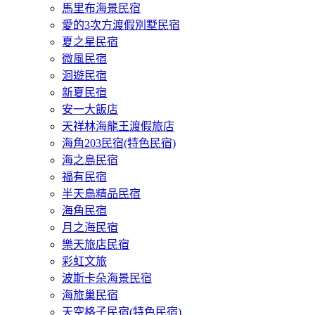
馬里布海景民宿
愛的3次方渡假別墅民宿
夏之星民宿
微風民宿
洄遊民宿
新夏民宿
安一大飯店
天祥林海龍王渡假旅店
海角203民宿(特色民宿)
海之島民宿
福有民宿
半天鳥精品民宿
海角民宿
月之海民宿
樂天旅店民宿
彩虹文旅
波斯卡朵海景民宿
海旅巢民宿
天空格子民宿(特色民宿)