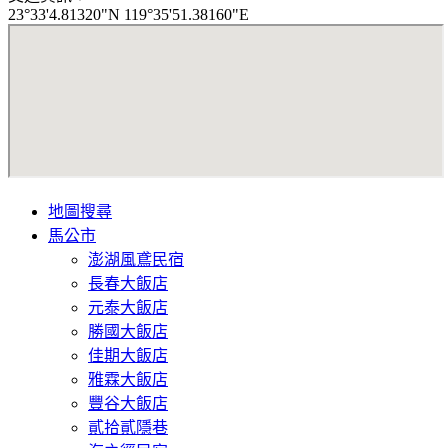
23°33'4.81320"N 119°35'51.38160"E
地圖搜尋
馬公市
澎湖風鳶民宿
長春大飯店
元泰大飯店
勝國大飯店
佳期大飯店
雅霖大飯店
豐谷大飯店
貳拾貳隱巷