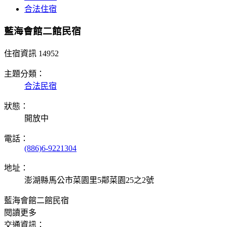
合法住宿
藍海會館二館民宿
住宿資訊
14952
主題分類：
合法民宿
狀態：
開放中
電話：
(886)6-9221304
地址：
澎湖縣馬公市菜園里5鄰菜園25之2號
藍海會館二館民宿
閱讀更多
交通資訊：