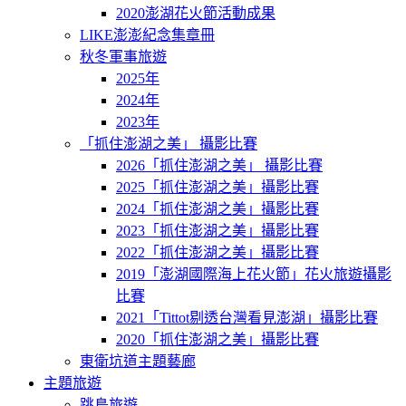
2020澎湖花火節活動成果
LIKE澎澎紀念集章冊
秋冬軍事旅遊
2025年
2024年
2023年
「抓住澎湖之美」 攝影比賽
2026「抓住澎湖之美」 攝影比賽
2025「抓住澎湖之美」攝影比賽
2024「抓住澎湖之美」攝影比賽
2023「抓住澎湖之美」攝影比賽
2022「抓住澎湖之美」攝影比賽
2019「澎湖國際海上花火節」花火旅遊攝影
比賽
2021「Tittot剔透台灣看見澎湖」攝影比賽
2020「抓住澎湖之美」攝影比賽
東衛坑道主題藝廊
主題旅遊
跳島旅遊