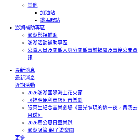
其他
加油站
鐵馬驛站
澎湖補助專區
澎湖影視補助
澎湖活動補助專區
公職人員及關係人身分關係事前揭露及事後公開資
訊
最新消息
最新消息
近期活動
2026澎湖國際海上花火節
《神明便利商店》音樂劇
張雨生紀念音樂劇場《靈光乍現的這一夜，帶我去
月球》
2026馬公夏日童樂趴
澎湖吸管-親子遊樂園
更多