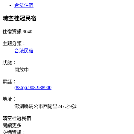
合法住宿
晴空桂冠民宿
住宿資訊
9040
主題分類：
合法民宿
狀態：
開放中
電話：
(886)6-908-988900
地址：
澎湖縣馬公市西衛里247之9號
晴空桂冠民宿
閱讀更多
交通資訊：