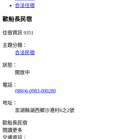
合法住宿
歐船長民宿
住宿資訊
9351
主題分類：
合法民宿
狀態：
開放中
電話：
(886)6-0983-000280
地址：
澎湖縣湖西鄉沙港村6之2號
歐船長民宿
閱讀更多
交通資訊：