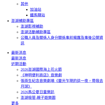
其他
加油站
鐵馬驛站
澎湖補助專區
澎湖影視補助
澎湖活動補助專區
公職人員及關係人身分關係事前揭露及事後公開資
訊
最新消息
最新消息
近期活動
2026澎湖國際海上花火節
《神明便利商店》音樂劇
張雨生紀念音樂劇場《靈光乍現的這一夜，帶我去
月球》
2026馬公夏日童樂趴
澎湖吸管-親子遊樂園
更多