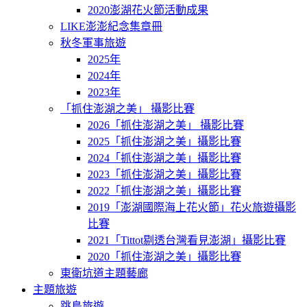
2020澎湖花火節活動成果
LIKE澎澎紀念集章冊
秋冬軍事旅遊
2025年
2024年
2023年
「抓住澎湖之美」 攝影比賽
2026「抓住澎湖之美」 攝影比賽
2025「抓住澎湖之美」攝影比賽
2024「抓住澎湖之美」攝影比賽
2023「抓住澎湖之美」攝影比賽
2022「抓住澎湖之美」攝影比賽
2019「澎湖國際海上花火節」花火旅遊攝影
比賽
2021「Tittot剔透台灣看見澎湖」攝影比賽
2020「抓住澎湖之美」攝影比賽
東衛坑道主題藝廊
主題旅遊
跳島旅遊