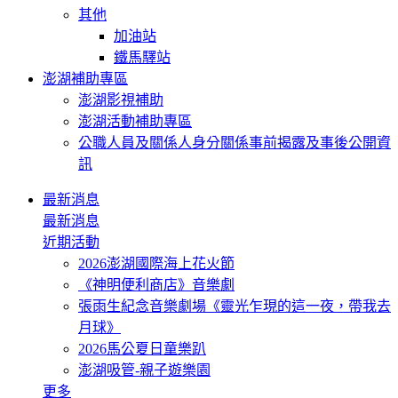
其他
加油站
鐵馬驛站
澎湖補助專區
澎湖影視補助
澎湖活動補助專區
公職人員及關係人身分關係事前揭露及事後公開資
訊
最新消息
最新消息
近期活動
2026澎湖國際海上花火節
《神明便利商店》音樂劇
張雨生紀念音樂劇場《靈光乍現的這一夜，帶我去
月球》
2026馬公夏日童樂趴
澎湖吸管-親子遊樂園
更多