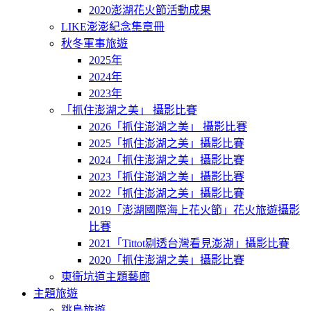
2020澎湖花火節活動成果
LIKE澎澎紀念集章冊
秋冬軍事旅遊
2025年
2024年
2023年
「抓住澎湖之美」 攝影比賽
2026「抓住澎湖之美」 攝影比賽
2025「抓住澎湖之美」攝影比賽
2024「抓住澎湖之美」攝影比賽
2023「抓住澎湖之美」攝影比賽
2022「抓住澎湖之美」攝影比賽
2019「澎湖國際海上花火節」花火旅遊攝影
比賽
2021「Tittot剔透台灣看見澎湖」攝影比賽
2020「抓住澎湖之美」攝影比賽
東衛坑道主題藝廊
主題旅遊
跳島旅遊