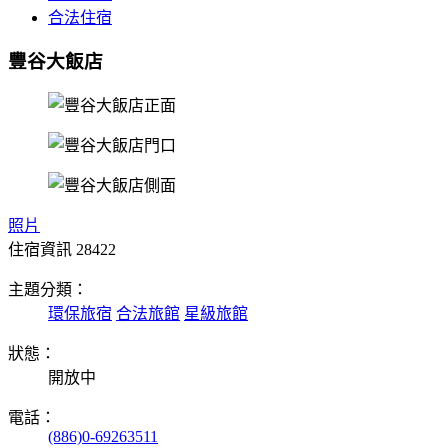
合法住宿
豐谷大飯店
照片
住宿資訊
28422
主題分類：
環保旅宿
合法旅館
星級旅館
狀態：
開放中
電話：
(886)0-69263511