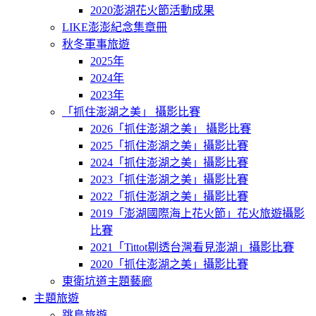
2020澎湖花火節活動成果
LIKE澎澎紀念集章冊
秋冬軍事旅遊
2025年
2024年
2023年
「抓住澎湖之美」 攝影比賽
2026「抓住澎湖之美」 攝影比賽
2025「抓住澎湖之美」攝影比賽
2024「抓住澎湖之美」攝影比賽
2023「抓住澎湖之美」攝影比賽
2022「抓住澎湖之美」攝影比賽
2019「澎湖國際海上花火節」花火旅遊攝影
比賽
2021「Tittot剔透台灣看見澎湖」攝影比賽
2020「抓住澎湖之美」攝影比賽
東衛坑道主題藝廊
主題旅遊
跳島旅遊