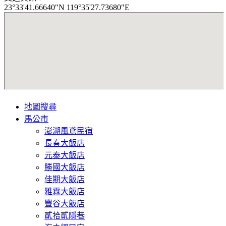
23°33'41.66640"N 119°35'27.73680"E
地圖搜尋
馬公市
澎湖風鳶民宿
長春大飯店
元泰大飯店
勝國大飯店
佳期大飯店
雅霖大飯店
豐谷大飯店
貳拾貳隱巷