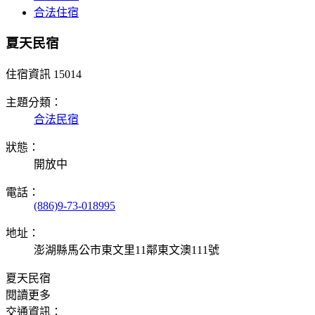
合法住宿
夏天民宿
住宿資訊
15014
主題分類：
合法民宿
狀態：
開放中
電話：
(886)9-73-018995
地址：
澎湖縣馬公市東文里11鄰東文澳111號
夏天民宿
閱讀更多
交通資訊：