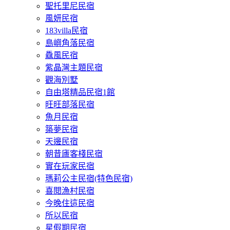
聖托里尼民宿
風妍民宿
183villa民宿
島嶼角落民宿
驫風民宿
紫晶灣主題民宿
觀海別墅
自由塔精品民宿1館
旺旺部落民宿
魚月民宿
築夢民宿
天邊民宿
朝昔廬客棧民宿
實在玩家民宿
瑪莉公主民宿(特色民宿)
喜閱漁村民宿
今晚住這民宿
所以民宿
星假期民宿