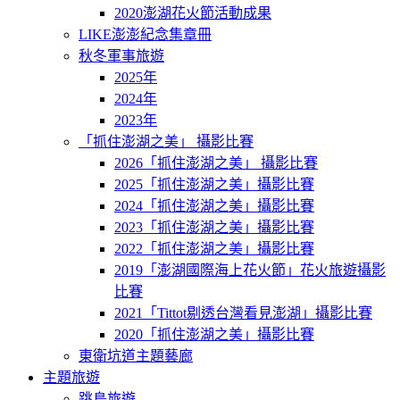
2020澎湖花火節活動成果
LIKE澎澎紀念集章冊
秋冬軍事旅遊
2025年
2024年
2023年
「抓住澎湖之美」 攝影比賽
2026「抓住澎湖之美」 攝影比賽
2025「抓住澎湖之美」攝影比賽
2024「抓住澎湖之美」攝影比賽
2023「抓住澎湖之美」攝影比賽
2022「抓住澎湖之美」攝影比賽
2019「澎湖國際海上花火節」花火旅遊攝影
比賽
2021「Tittot剔透台灣看見澎湖」攝影比賽
2020「抓住澎湖之美」攝影比賽
東衛坑道主題藝廊
主題旅遊
跳島旅遊