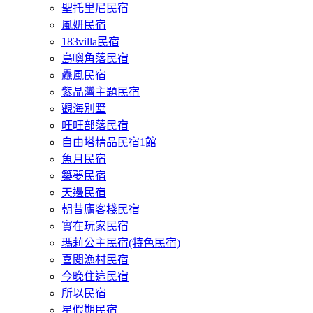
聖托里尼民宿
風妍民宿
183villa民宿
島嶼角落民宿
驫風民宿
紫晶灣主題民宿
觀海別墅
旺旺部落民宿
自由塔精品民宿1館
魚月民宿
築夢民宿
天邊民宿
朝昔廬客棧民宿
實在玩家民宿
瑪莉公主民宿(特色民宿)
喜閱漁村民宿
今晚住這民宿
所以民宿
星假期民宿