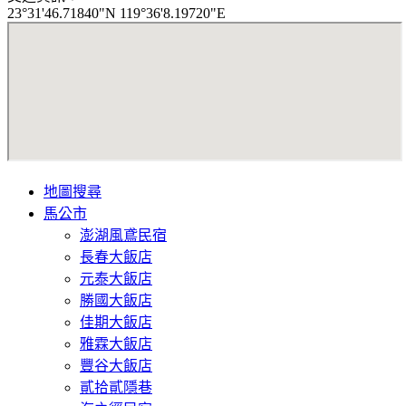
23°31'46.71840"N 119°36'8.19720"E
地圖搜尋
馬公市
澎湖風鳶民宿
長春大飯店
元泰大飯店
勝國大飯店
佳期大飯店
雅霖大飯店
豐谷大飯店
貳拾貳隱巷