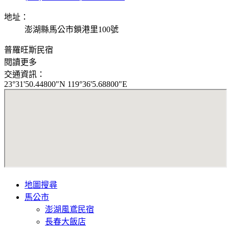
地址：
澎湖縣馬公市鎖港里100號
普羅旺斯民宿
閱讀更多
交通資訊：
23°31'50.44800"N 119°36'5.68800"E
地圖搜尋
馬公市
澎湖風鳶民宿
長春大飯店