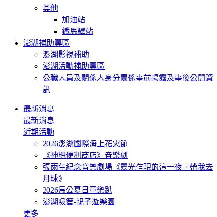
其他
加油站
鐵馬驛站
澎湖補助專區
澎湖影視補助
澎湖活動補助專區
公職人員及關係人身分關係事前揭露及事後公開資
訊
最新消息
最新消息
近期活動
2026澎湖國際海上花火節
《神明便利商店》音樂劇
張雨生紀念音樂劇場《靈光乍現的這一夜，帶我去
月球》
2026馬公夏日童樂趴
澎湖吸管-親子遊樂園
更多