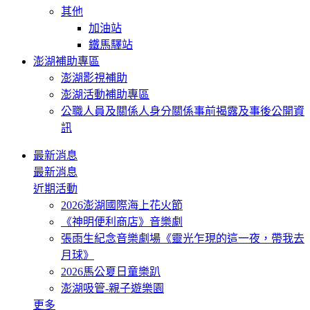
其他
加油站
鐵馬驛站
澎湖補助專區
澎湖影視補助
澎湖活動補助專區
公職人員及關係人身分關係事前揭露及事後公開資
訊
最新消息
最新消息
近期活動
2026澎湖國際海上花火節
《神明便利商店》音樂劇
張雨生紀念音樂劇場《靈光乍現的這一夜，帶我去
月球》
2026馬公夏日童樂趴
澎湖吸管-親子遊樂園
更多