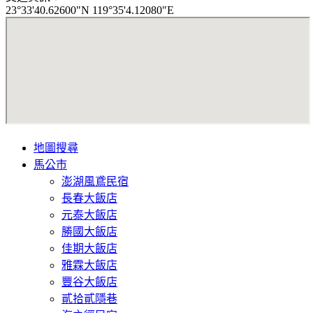
23°33'40.62600"N 119°35'4.12080"E
地圖搜尋
馬公市
澎湖風鳶民宿
長春大飯店
元泰大飯店
勝國大飯店
佳期大飯店
雅霖大飯店
豐谷大飯店
貳拾貳隱巷