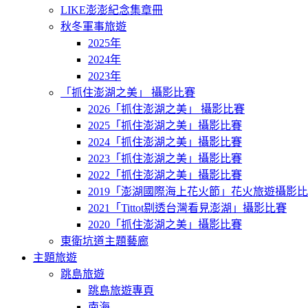
LIKE澎澎紀念集章冊
秋冬軍事旅遊
2025年
2024年
2023年
「抓住澎湖之美」 攝影比賽
2026「抓住澎湖之美」 攝影比賽
2025「抓住澎湖之美」攝影比賽
2024「抓住澎湖之美」攝影比賽
2023「抓住澎湖之美」攝影比賽
2022「抓住澎湖之美」攝影比賽
2019「澎湖國際海上花火節」花火旅遊攝影
2021「Tittot剔透台灣看見澎湖」攝影比賽
2020「抓住澎湖之美」攝影比賽
東衛坑道主題藝廊
主題旅遊
跳島旅遊
跳島旅遊專頁
南海