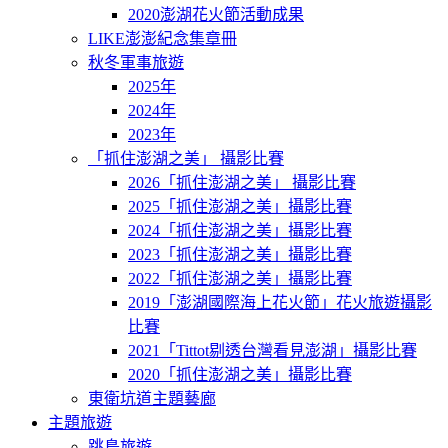
2020澎湖花火節活動成果
LIKE澎澎紀念集章冊
秋冬軍事旅遊
2025年
2024年
2023年
「抓住澎湖之美」 攝影比賽
2026「抓住澎湖之美」 攝影比賽
2025「抓住澎湖之美」攝影比賽
2024「抓住澎湖之美」攝影比賽
2023「抓住澎湖之美」攝影比賽
2022「抓住澎湖之美」攝影比賽
2019「澎湖國際海上花火節」花火旅遊攝影
比賽
2021「Tittot剔透台灣看見澎湖」攝影比賽
2020「抓住澎湖之美」攝影比賽
東衛坑道主題藝廊
主題旅遊
跳島旅遊