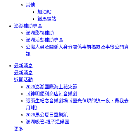
其他
加油站
鐵馬驛站
澎湖補助專區
澎湖影視補助
澎湖活動補助專區
公職人員及關係人身分關係事前揭露及事後公開資
訊
最新消息
最新消息
近期活動
2026澎湖國際海上花火節
《神明便利商店》音樂劇
張雨生紀念音樂劇場《靈光乍現的這一夜，帶我去
月球》
2026馬公夏日童樂趴
澎湖吸管-親子遊樂園
更多