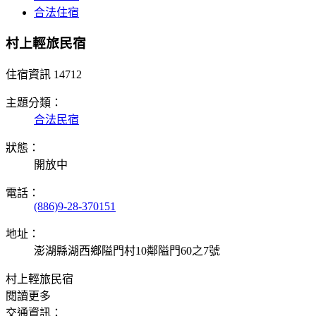
合法住宿
村上輕旅民宿
住宿資訊
14712
主題分類：
合法民宿
狀態：
開放中
電話：
(886)9-28-370151
地址：
澎湖縣湖西鄉隘門村10鄰隘門60之7號
村上輕旅民宿
閱讀更多
交通資訊：