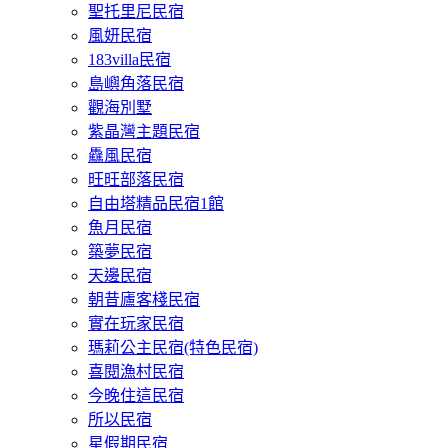
聖托里尼民宿
風妍民宿
183villa民宿
島嶼角落民宿
觀海別墅
紫晶灣主題民宿
驫風民宿
旺旺部落民宿
自由塔精品民宿1館
魚月民宿
築夢民宿
天邊民宿
朝昔廬客棧民宿
實在玩家民宿
瑪莉公主民宿(特色民宿)
喜閱漁村民宿
今晚住這民宿
所以民宿
星假期民宿