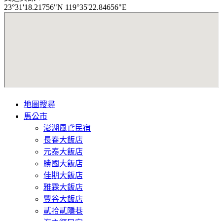
23°31'18.21756"N 119°35'22.84656"E
地圖搜尋
馬公市
澎湖風鳶民宿
長春大飯店
元泰大飯店
勝國大飯店
佳期大飯店
雅霖大飯店
豐谷大飯店
貳拾貳隱巷