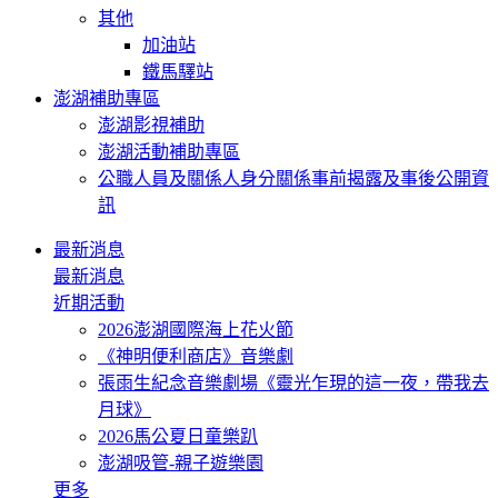
其他
加油站
鐵馬驛站
澎湖補助專區
澎湖影視補助
澎湖活動補助專區
公職人員及關係人身分關係事前揭露及事後公開資
訊
最新消息
最新消息
近期活動
2026澎湖國際海上花火節
《神明便利商店》音樂劇
張雨生紀念音樂劇場《靈光乍現的這一夜，帶我去
月球》
2026馬公夏日童樂趴
澎湖吸管-親子遊樂園
更多