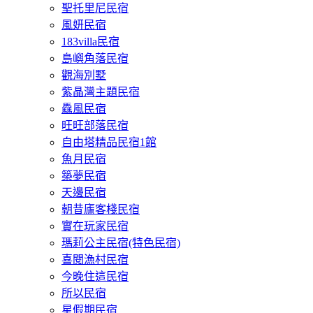
聖托里尼民宿
風妍民宿
183villa民宿
島嶼角落民宿
觀海別墅
紫晶灣主題民宿
驫風民宿
旺旺部落民宿
自由塔精品民宿1館
魚月民宿
築夢民宿
天邊民宿
朝昔廬客棧民宿
實在玩家民宿
瑪莉公主民宿(特色民宿)
喜閱漁村民宿
今晚住這民宿
所以民宿
星假期民宿