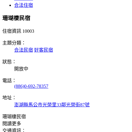
合法住宿
珊瑚棲民宿
住宿資訊
10003
主題分類：
合法民宿
好客民宿
狀態：
開放中
電話：
(886)0-692-78357
地址：
澎湖縣馬公市光榮里33鄰光榮街87號
珊瑚棲民宿
閱讀更多
交通資訊：