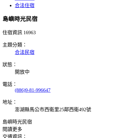
合法住宿
島嶼時光民宿
住宿資訊
16963
主題分類：
合法民宿
狀態：
開放中
電話：
(886)9-81-996647
地址：
澎湖縣馬公市西衛里25鄰西衛492號
島嶼時光民宿
閱讀更多
交通資訊：