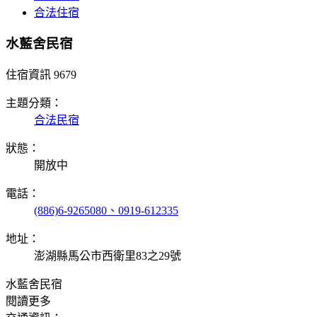
合法住宿
水藍舍民宿
住宿資訊
9679
主題分類：
合法民宿
狀態：
開放中
電話：
(886)6-9265080、0919-612335
地址：
澎湖縣馬公市西衛里83之29號
水藍舍民宿
閱讀更多