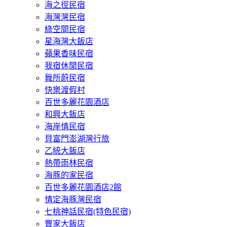
海之徑民宿
海灣灣民宿
綠空間民宿
星海灣大飯店
蘋果香味民宿
我宿休閒民宿
舞所蔚民宿
快樂渡假村
百世多麗花園酒店
和興大飯店
海岸情民宿
貝富門澎湖灣行旅
乙統大飯店
熱帶雨林民宿
海豚的家民宿
百世多麗花園酒店2館
情定海豚灣民宿
七桃神話民宿(特色民宿)
豐家大飯店