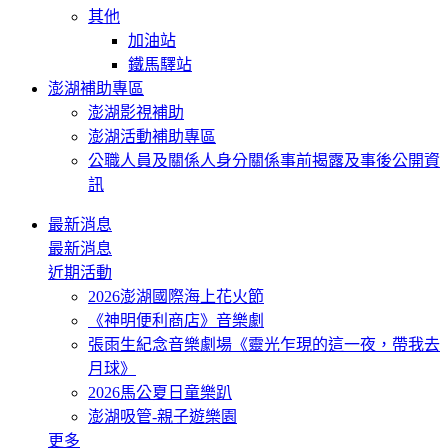
其他
加油站
鐵馬驛站
澎湖補助專區
澎湖影視補助
澎湖活動補助專區
公職人員及關係人身分關係事前揭露及事後公開資
訊
最新消息
最新消息
近期活動
2026澎湖國際海上花火節
《神明便利商店》音樂劇
張雨生紀念音樂劇場《靈光乍現的這一夜，帶我去
月球》
2026馬公夏日童樂趴
澎湖吸管-親子遊樂園
更多