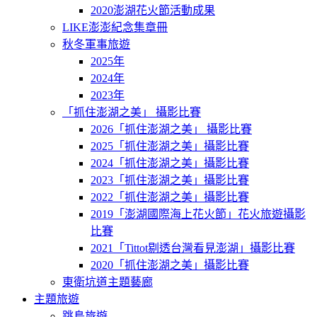
2020澎湖花火節活動成果
LIKE澎澎紀念集章冊
秋冬軍事旅遊
2025年
2024年
2023年
「抓住澎湖之美」 攝影比賽
2026「抓住澎湖之美」 攝影比賽
2025「抓住澎湖之美」攝影比賽
2024「抓住澎湖之美」攝影比賽
2023「抓住澎湖之美」攝影比賽
2022「抓住澎湖之美」攝影比賽
2019「澎湖國際海上花火節」花火旅遊攝影
比賽
2021「Tittot剔透台灣看見澎湖」攝影比賽
2020「抓住澎湖之美」攝影比賽
東衛坑道主題藝廊
主題旅遊
跳島旅遊