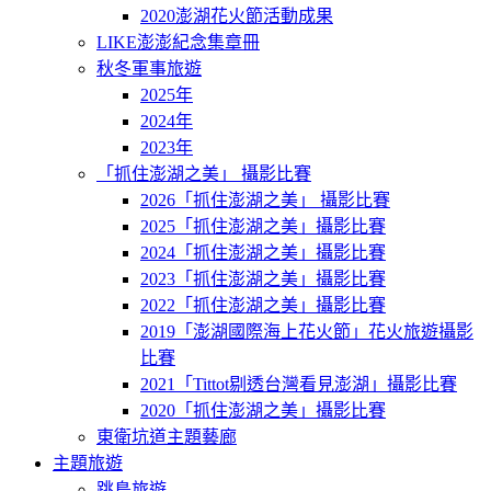
2020澎湖花火節活動成果
LIKE澎澎紀念集章冊
秋冬軍事旅遊
2025年
2024年
2023年
「抓住澎湖之美」 攝影比賽
2026「抓住澎湖之美」 攝影比賽
2025「抓住澎湖之美」攝影比賽
2024「抓住澎湖之美」攝影比賽
2023「抓住澎湖之美」攝影比賽
2022「抓住澎湖之美」攝影比賽
2019「澎湖國際海上花火節」花火旅遊攝影
比賽
2021「Tittot剔透台灣看見澎湖」攝影比賽
2020「抓住澎湖之美」攝影比賽
東衛坑道主題藝廊
主題旅遊
跳島旅遊