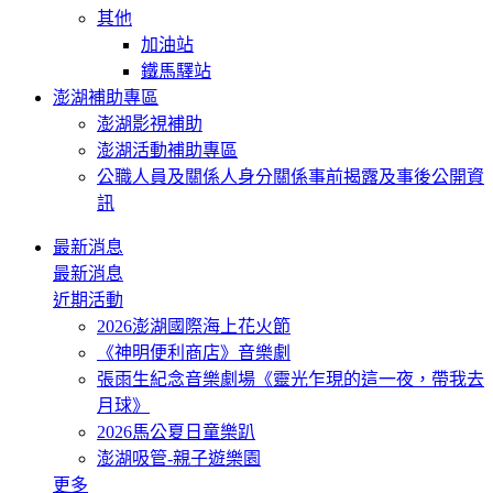
其他
加油站
鐵馬驛站
澎湖補助專區
澎湖影視補助
澎湖活動補助專區
公職人員及關係人身分關係事前揭露及事後公開資
訊
最新消息
最新消息
近期活動
2026澎湖國際海上花火節
《神明便利商店》音樂劇
張雨生紀念音樂劇場《靈光乍現的這一夜，帶我去
月球》
2026馬公夏日童樂趴
澎湖吸管-親子遊樂園
更多