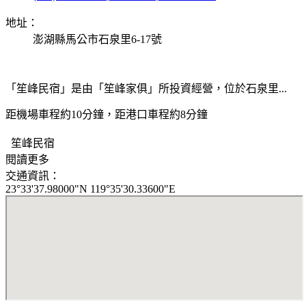
地址：
澎湖縣馬公市石泉里6-17號
「笙峰民宿」是由「笙峰家俱」所投資經營，位於石泉里...
距機場車程約10分鐘，距港口車程約8分鐘
笙峰民宿
閱讀更多
交通資訊：
23°33'37.98000"N 119°35'30.33600"E