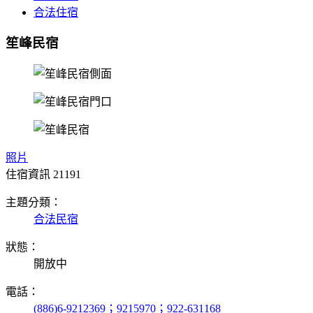
合法住宿
笙峰民宿
照片
住宿資訊
21191
主題分類：
合法民宿
狀態：
開放中
電話：
(886)6-9212369；9215970；922-631168