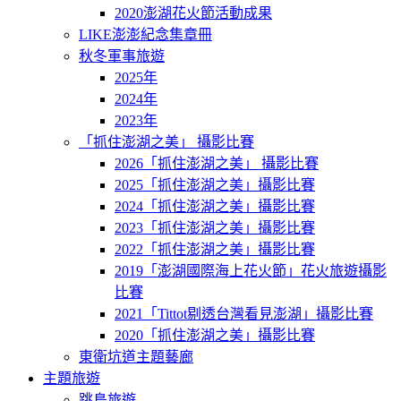
2020澎湖花火節活動成果
LIKE澎澎紀念集章冊
秋冬軍事旅遊
2025年
2024年
2023年
「抓住澎湖之美」 攝影比賽
2026「抓住澎湖之美」 攝影比賽
2025「抓住澎湖之美」攝影比賽
2024「抓住澎湖之美」攝影比賽
2023「抓住澎湖之美」攝影比賽
2022「抓住澎湖之美」攝影比賽
2019「澎湖國際海上花火節」花火旅遊攝影
比賽
2021「Tittot剔透台灣看見澎湖」攝影比賽
2020「抓住澎湖之美」攝影比賽
東衛坑道主題藝廊
主題旅遊
跳島旅遊