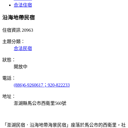
合法住宿
沿海地帶民宿
住宿資訊
20963
主題分類：
合法民宿
狀態：
開放中
電話：
(886)6-9260617；920-822233
地址：
澎湖縣馬公市西衛里560號
「澎湖民宿．沿海地帶海景民宿」座落於馬公市的西衛里，社