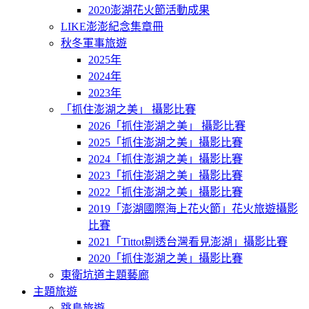
2020澎湖花火節活動成果
LIKE澎澎紀念集章冊
秋冬軍事旅遊
2025年
2024年
2023年
「抓住澎湖之美」 攝影比賽
2026「抓住澎湖之美」 攝影比賽
2025「抓住澎湖之美」攝影比賽
2024「抓住澎湖之美」攝影比賽
2023「抓住澎湖之美」攝影比賽
2022「抓住澎湖之美」攝影比賽
2019「澎湖國際海上花火節」花火旅遊攝影
比賽
2021「Tittot剔透台灣看見澎湖」攝影比賽
2020「抓住澎湖之美」攝影比賽
東衛坑道主題藝廊
主題旅遊
跳島旅遊