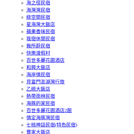
海之徑民宿
海灣灣民宿
綠空間民宿
星海灣大飯店
蘋果香味民宿
我宿休閒民宿
舞所蔚民宿
快樂渡假村
百世多麗花園酒店
和興大飯店
海岸情民宿
貝富門澎湖灣行旅
乙統大飯店
熱帶雨林民宿
海豚的家民宿
百世多麗花園酒店2館
情定海豚灣民宿
七桃神話民宿(特色民宿)
豐家大飯店