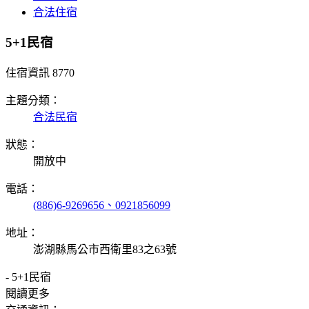
合法住宿
5+1民宿
住宿資訊
8770
主題分類：
合法民宿
狀態：
開放中
電話：
(886)6-9269656、0921856099
地址：
澎湖縣馬公市西衛里83之63號
- 5+1民宿
閱讀更多