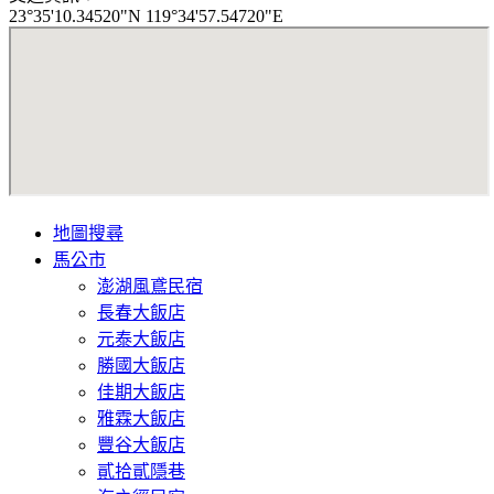
23°35'10.34520"N 119°34'57.54720"E
地圖搜尋
馬公市
澎湖風鳶民宿
長春大飯店
元泰大飯店
勝國大飯店
佳期大飯店
雅霖大飯店
豐谷大飯店
貳拾貳隱巷