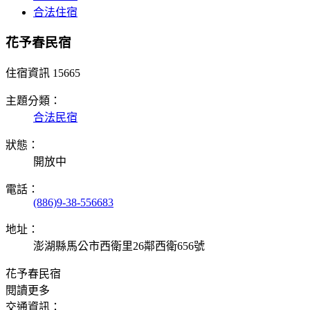
合法住宿
花予春民宿
住宿資訊
15665
主題分類：
合法民宿
狀態：
開放中
電話：
(886)9-38-556683
地址：
澎湖縣馬公市西衛里26鄰西衛656號
花予春民宿
閱讀更多
交通資訊：