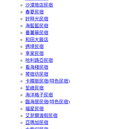
沙漠旅店民宿
春夏民宿
好時光民宿
海藍藍民宿
番薯藤民宿
和田大飯店
遇境民宿
享家民宿
哈利路亞民宿
看海棧民宿
琴宿坊民宿
卡膜脈民宿(特色民宿)
笙峰民宿
海洋格子民宿
臨海居民宿(特色民宿)
福星民宿
艾菲爾渡假民宿
亞瑪加民宿