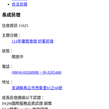
合法住宿
長成民宿
住宿資訊
11625
主題分類：
114年優質旅宿
好客民宿
狀態：
開放中
電話：
(886)0-69268988、06-9265468
地址：
澎湖縣馬公市西衛里83之68號
成長民宿通過以下認證：
ISQM國際服務品質認證-銅獎