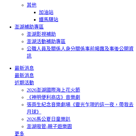
其他
加油站
鐵馬驛站
澎湖補助專區
澎湖影視補助
澎湖活動補助專區
公職人員及關係人身分關係事前揭露及事後公開資
訊
最新消息
最新消息
近期活動
2026澎湖國際海上花火節
《神明便利商店》音樂劇
張雨生紀念音樂劇場《靈光乍現的這一夜，帶我去
月球》
2026馬公夏日童樂趴
澎湖吸管-親子遊樂園
更多