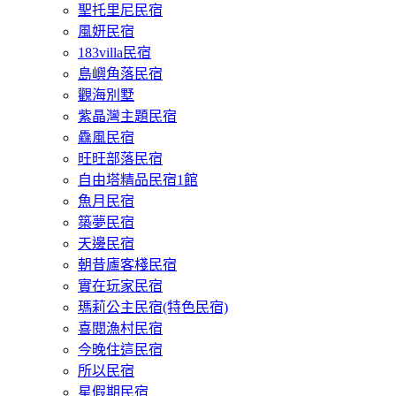
聖托里尼民宿
風妍民宿
183villa民宿
島嶼角落民宿
觀海別墅
紫晶灣主題民宿
驫風民宿
旺旺部落民宿
自由塔精品民宿1館
魚月民宿
築夢民宿
天邊民宿
朝昔廬客棧民宿
實在玩家民宿
瑪莉公主民宿(特色民宿)
喜閱漁村民宿
今晚住這民宿
所以民宿
星假期民宿