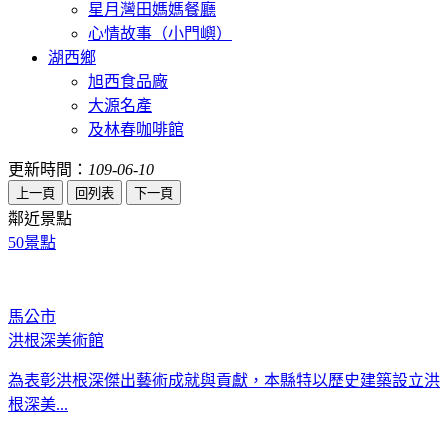
星月灣田媽媽餐廳
心情故事（小門嶼）
湖西鄉
旭西食品廠
大源名產
及林春咖啡館
更新時間：
109-06-10
鄰近景點
50
景點
馬公市
洪根深美術館
為表彰洪根深傑出藝術成就與貢獻，本縣特以歷史建築設立洪
根深美...