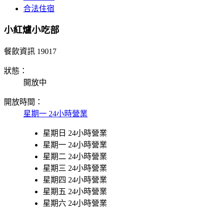
合法住宿
小紅爐小吃部
餐飲資訊
19017
狀態：
開放中
開放時間：
星期一 24小時營業
星期日 24小時營業
星期一 24小時營業
星期二 24小時營業
星期三 24小時營業
星期四 24小時營業
星期五 24小時營業
星期六 24小時營業