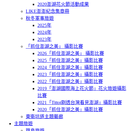
2020澎湖花火節活動成果
LIKE澎澎紀念集章冊
秋冬軍事旅遊
2025年
2024年
2023年
「抓住澎湖之美」 攝影比賽
2026「抓住澎湖之美」 攝影比賽
2025「抓住澎湖之美」攝影比賽
2024「抓住澎湖之美」攝影比賽
2023「抓住澎湖之美」攝影比賽
2022「抓住澎湖之美」攝影比賽
2019「澎湖國際海上花火節」花火旅遊攝影
比賽
2021「Tittot剔透台灣看見澎湖」攝影比賽
2020「抓住澎湖之美」攝影比賽
東衛坑道主題藝廊
主題旅遊
跳島旅遊