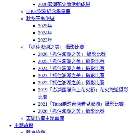
2020澎湖花火節活動成果
LIKE澎澎紀念集章冊
秋冬軍事旅遊
2025年
2024年
2023年
「抓住澎湖之美」 攝影比賽
2026「抓住澎湖之美」 攝影比賽
2025「抓住澎湖之美」攝影比賽
2024「抓住澎湖之美」攝影比賽
2023「抓住澎湖之美」攝影比賽
2022「抓住澎湖之美」攝影比賽
2019「澎湖國際海上花火節」花火旅遊攝影
比賽
2021「Tittot剔透台灣看見澎湖」攝影比賽
2020「抓住澎湖之美」攝影比賽
東衛坑道主題藝廊
主題旅遊
跳島旅遊