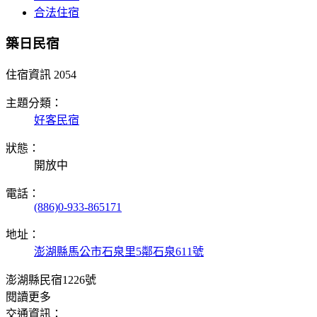
合法住宿
築日民宿
住宿資訊
2054
主題分類：
好客民宿
狀態：
開放中
電話：
(886)0-933-865171
地址：
澎湖縣馬公市石泉里5鄰石泉611號
澎湖縣民宿1226號
閱讀更多
交通資訊：