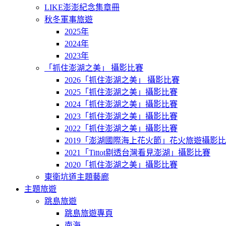
LIKE澎澎紀念集章冊
秋冬軍事旅遊
2025年
2024年
2023年
「抓住澎湖之美」 攝影比賽
2026「抓住澎湖之美」 攝影比賽
2025「抓住澎湖之美」攝影比賽
2024「抓住澎湖之美」攝影比賽
2023「抓住澎湖之美」攝影比賽
2022「抓住澎湖之美」攝影比賽
2019「澎湖國際海上花火節」花火旅遊攝影
2021「Tittot剔透台灣看見澎湖」攝影比賽
2020「抓住澎湖之美」攝影比賽
東衛坑道主題藝廊
主題旅遊
跳島旅遊
跳島旅遊專頁
南海