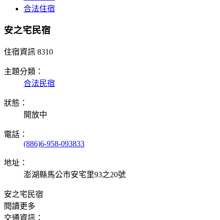
合法住宿
安之宅民宿
住宿資訊
8310
主題分類：
合法民宿
狀態：
開放中
電話：
(886)6-958-093833
地址：
澎湖縣馬公市安宅里93之20號
安之宅民宿
閱讀更多
交通資訊：