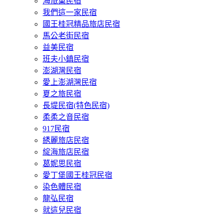
海旅巢民宿
我們這一家民宿
國王桂冠精品旅店民宿
馬公老街民宿
益美民宿
班夫小鎮民宿
澎湖灣民宿
愛上澎湖灣民宿
夏之旅民宿
長堤民宿(特色民宿)
柔柔之音民宿
917民宿
綉麗旅店民宿
綻海旅店民宿
葛妮思民宿
愛丁堡國王桂冠民宿
染色體民宿
龍弘民宿
就這兒民宿