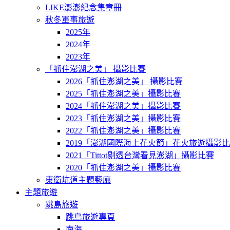
LIKE澎澎紀念集章冊
秋冬軍事旅遊
2025年
2024年
2023年
「抓住澎湖之美」 攝影比賽
2026「抓住澎湖之美」 攝影比賽
2025「抓住澎湖之美」攝影比賽
2024「抓住澎湖之美」攝影比賽
2023「抓住澎湖之美」攝影比賽
2022「抓住澎湖之美」攝影比賽
2019「澎湖國際海上花火節」花火旅遊攝影
2021「Tittot剔透台灣看見澎湖」攝影比賽
2020「抓住澎湖之美」攝影比賽
東衛坑道主題藝廊
主題旅遊
跳島旅遊
跳島旅遊專頁
南海