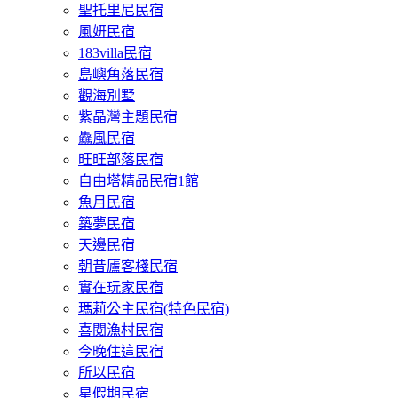
聖托里尼民宿
風妍民宿
183villa民宿
島嶼角落民宿
觀海別墅
紫晶灣主題民宿
驫風民宿
旺旺部落民宿
自由塔精品民宿1館
魚月民宿
築夢民宿
天邊民宿
朝昔廬客棧民宿
實在玩家民宿
瑪莉公主民宿(特色民宿)
喜閱漁村民宿
今晚住這民宿
所以民宿
星假期民宿