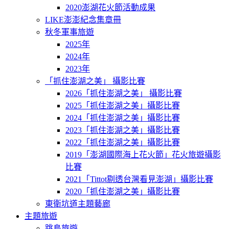
2020澎湖花火節活動成果
LIKE澎澎紀念集章冊
秋冬軍事旅遊
2025年
2024年
2023年
「抓住澎湖之美」 攝影比賽
2026「抓住澎湖之美」 攝影比賽
2025「抓住澎湖之美」攝影比賽
2024「抓住澎湖之美」攝影比賽
2023「抓住澎湖之美」攝影比賽
2022「抓住澎湖之美」攝影比賽
2019「澎湖國際海上花火節」花火旅遊攝影
比賽
2021「Tittot剔透台灣看見澎湖」攝影比賽
2020「抓住澎湖之美」攝影比賽
東衛坑道主題藝廊
主題旅遊
跳島旅遊