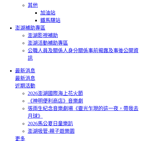
其他
加油站
鐵馬驛站
澎湖補助專區
澎湖影視補助
澎湖活動補助專區
公職人員及關係人身分關係事前揭露及事後公開資
訊
最新消息
最新消息
近期活動
2026澎湖國際海上花火節
《神明便利商店》音樂劇
張雨生紀念音樂劇場《靈光乍現的這一夜，帶我去
月球》
2026馬公夏日童樂趴
澎湖吸管-親子遊樂園
更多