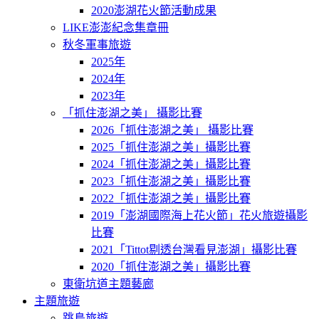
2020澎湖花火節活動成果
LIKE澎澎紀念集章冊
秋冬軍事旅遊
2025年
2024年
2023年
「抓住澎湖之美」 攝影比賽
2026「抓住澎湖之美」 攝影比賽
2025「抓住澎湖之美」攝影比賽
2024「抓住澎湖之美」攝影比賽
2023「抓住澎湖之美」攝影比賽
2022「抓住澎湖之美」攝影比賽
2019「澎湖國際海上花火節」花火旅遊攝影
比賽
2021「Tittot剔透台灣看見澎湖」攝影比賽
2020「抓住澎湖之美」攝影比賽
東衛坑道主題藝廊
主題旅遊
跳島旅遊