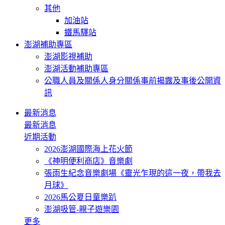
其他
加油站
鐵馬驛站
澎湖補助專區
澎湖影視補助
澎湖活動補助專區
公職人員及關係人身分關係事前揭露及事後公開資
訊
最新消息
最新消息
近期活動
2026澎湖國際海上花火節
《神明便利商店》音樂劇
張雨生紀念音樂劇場《靈光乍現的這一夜，帶我去
月球》
2026馬公夏日童樂趴
澎湖吸管-親子遊樂園
更多