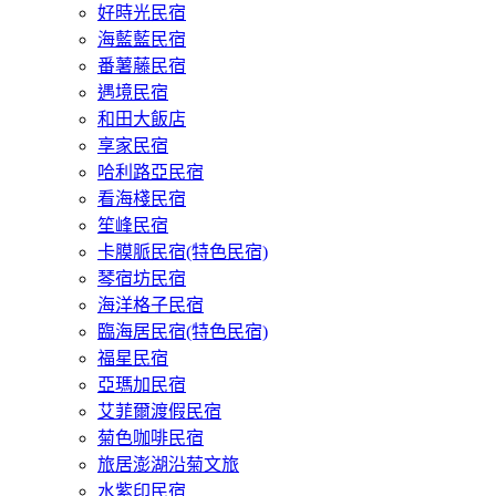
好時光民宿
海藍藍民宿
番薯藤民宿
遇境民宿
和田大飯店
享家民宿
哈利路亞民宿
看海棧民宿
笙峰民宿
卡膜脈民宿(特色民宿)
琴宿坊民宿
海洋格子民宿
臨海居民宿(特色民宿)
福星民宿
亞瑪加民宿
艾菲爾渡假民宿
菊色咖啡民宿
旅居澎湖沿菊文旅
水紫印民宿