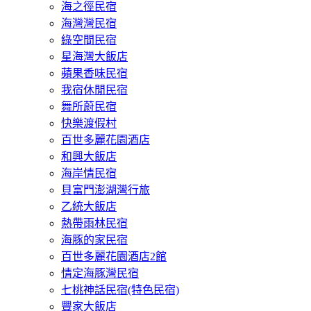
海之徑民宿
海灣灣民宿
綠空間民宿
星海灣大飯店
蘋果香味民宿
我宿休閒民宿
舞所蔚民宿
快樂渡假村
百世多麗花園酒店
和興大飯店
海岸情民宿
貝富門澎湖灣行旅
乙統大飯店
熱帶雨林民宿
海豚的家民宿
百世多麗花園酒店2館
情定海豚灣民宿
七桃神話民宿(特色民宿)
豐家大飯店