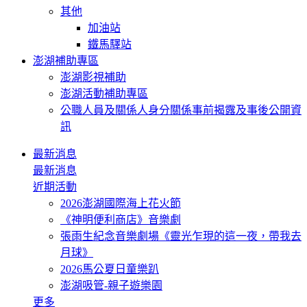
其他
加油站
鐵馬驛站
澎湖補助專區
澎湖影視補助
澎湖活動補助專區
公職人員及關係人身分關係事前揭露及事後公開資
訊
最新消息
最新消息
近期活動
2026澎湖國際海上花火節
《神明便利商店》音樂劇
張雨生紀念音樂劇場《靈光乍現的這一夜，帶我去
月球》
2026馬公夏日童樂趴
澎湖吸管-親子遊樂園
更多