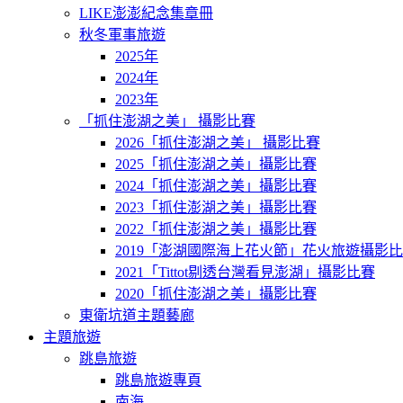
LIKE澎澎紀念集章冊
秋冬軍事旅遊
2025年
2024年
2023年
「抓住澎湖之美」 攝影比賽
2026「抓住澎湖之美」 攝影比賽
2025「抓住澎湖之美」攝影比賽
2024「抓住澎湖之美」攝影比賽
2023「抓住澎湖之美」攝影比賽
2022「抓住澎湖之美」攝影比賽
2019「澎湖國際海上花火節」花火旅遊攝影
2021「Tittot剔透台灣看見澎湖」攝影比賽
2020「抓住澎湖之美」攝影比賽
東衛坑道主題藝廊
主題旅遊
跳島旅遊
跳島旅遊專頁
南海