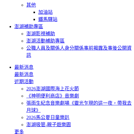
其他
加油站
鐵馬驛站
澎湖補助專區
澎湖影視補助
澎湖活動補助專區
公職人員及關係人身分關係事前揭露及事後公開資
訊
最新消息
最新消息
近期活動
2026澎湖國際海上花火節
《神明便利商店》音樂劇
張雨生紀念音樂劇場《靈光乍現的這一夜，帶我去
月球》
2026馬公夏日童樂趴
澎湖吸管-親子遊樂園
更多