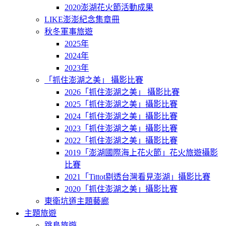
2020澎湖花火節活動成果
LIKE澎澎紀念集章冊
秋冬軍事旅遊
2025年
2024年
2023年
「抓住澎湖之美」 攝影比賽
2026「抓住澎湖之美」 攝影比賽
2025「抓住澎湖之美」攝影比賽
2024「抓住澎湖之美」攝影比賽
2023「抓住澎湖之美」攝影比賽
2022「抓住澎湖之美」攝影比賽
2019「澎湖國際海上花火節」花火旅遊攝影
比賽
2021「Tittot剔透台灣看見澎湖」攝影比賽
2020「抓住澎湖之美」攝影比賽
東衛坑道主題藝廊
主題旅遊
跳島旅遊