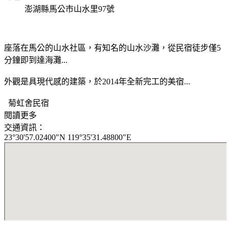
澎湖縣馬公市山水里97號
座落在馬公的山水社區，有知名的山水沙灘，從民宿徒步僅5
分鐘即到達海灘...
外觀是具現代感的建築，於2014年全新完工的美宿...
菊虹舍民宿
閱讀更多
交通資訊：
23°30'57.02400"N 119°35'31.48800"E