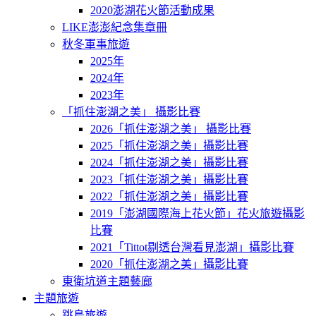
2020澎湖花火節活動成果
LIKE澎澎紀念集章冊
秋冬軍事旅遊
2025年
2024年
2023年
「抓住澎湖之美」 攝影比賽
2026「抓住澎湖之美」 攝影比賽
2025「抓住澎湖之美」攝影比賽
2024「抓住澎湖之美」攝影比賽
2023「抓住澎湖之美」攝影比賽
2022「抓住澎湖之美」攝影比賽
2019「澎湖國際海上花火節」花火旅遊攝影
比賽
2021「Tittot剔透台灣看見澎湖」攝影比賽
2020「抓住澎湖之美」攝影比賽
東衛坑道主題藝廊
主題旅遊
跳島旅遊