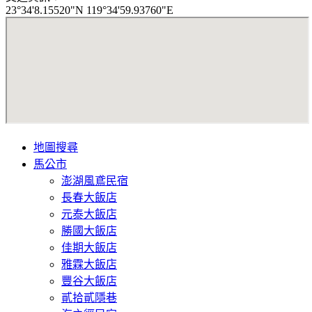
23°34'8.15520"N 119°34'59.93760"E
地圖搜尋
馬公市
澎湖風鳶民宿
長春大飯店
元泰大飯店
勝國大飯店
佳期大飯店
雅霖大飯店
豐谷大飯店
貳拾貳隱巷