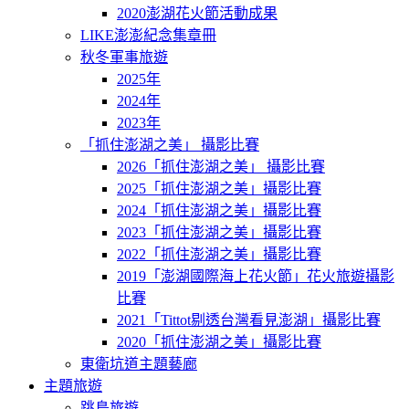
2020澎湖花火節活動成果
LIKE澎澎紀念集章冊
秋冬軍事旅遊
2025年
2024年
2023年
「抓住澎湖之美」 攝影比賽
2026「抓住澎湖之美」 攝影比賽
2025「抓住澎湖之美」攝影比賽
2024「抓住澎湖之美」攝影比賽
2023「抓住澎湖之美」攝影比賽
2022「抓住澎湖之美」攝影比賽
2019「澎湖國際海上花火節」花火旅遊攝影
比賽
2021「Tittot剔透台灣看見澎湖」攝影比賽
2020「抓住澎湖之美」攝影比賽
東衛坑道主題藝廊
主題旅遊
跳島旅遊