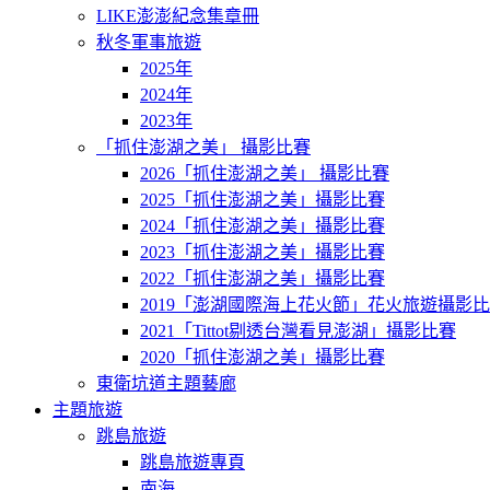
LIKE澎澎紀念集章冊
秋冬軍事旅遊
2025年
2024年
2023年
「抓住澎湖之美」 攝影比賽
2026「抓住澎湖之美」 攝影比賽
2025「抓住澎湖之美」攝影比賽
2024「抓住澎湖之美」攝影比賽
2023「抓住澎湖之美」攝影比賽
2022「抓住澎湖之美」攝影比賽
2019「澎湖國際海上花火節」花火旅遊攝影
2021「Tittot剔透台灣看見澎湖」攝影比賽
2020「抓住澎湖之美」攝影比賽
東衛坑道主題藝廊
主題旅遊
跳島旅遊
跳島旅遊專頁
南海