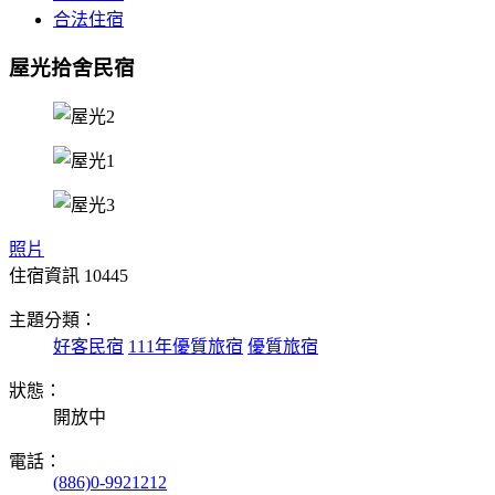
合法住宿
屋光拾舍民宿
照片
住宿資訊
10445
主題分類：
好客民宿
111年優質旅宿
優質旅宿
狀態：
開放中
電話：
(886)0-9921212