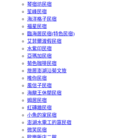
琴宿坊民宿
笙峰民宿
海洋格子民宿
福星民宿
臨海居民宿(特色民宿)
艾菲爾渡假民宿
水紫印民宿
亞瑪加民宿
菊色咖啡民宿
旅居澎湖沿菊文旅
唯你民宿
風信子民宿
海龍王休閒民宿
姆居民宿
紅磚牆民宿
小魚的家民宿
澎湖水電工的窩民宿
微笑民宿
歐樂飯店二館