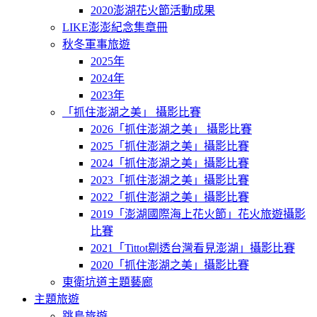
2020澎湖花火節活動成果
LIKE澎澎紀念集章冊
秋冬軍事旅遊
2025年
2024年
2023年
「抓住澎湖之美」 攝影比賽
2026「抓住澎湖之美」 攝影比賽
2025「抓住澎湖之美」攝影比賽
2024「抓住澎湖之美」攝影比賽
2023「抓住澎湖之美」攝影比賽
2022「抓住澎湖之美」攝影比賽
2019「澎湖國際海上花火節」花火旅遊攝影
比賽
2021「Tittot剔透台灣看見澎湖」攝影比賽
2020「抓住澎湖之美」攝影比賽
東衛坑道主題藝廊
主題旅遊
跳島旅遊