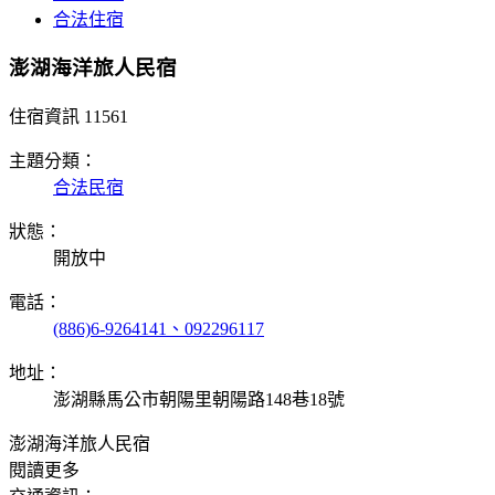
合法住宿
澎湖海洋旅人民宿
住宿資訊
11561
主題分類：
合法民宿
狀態：
開放中
電話：
(886)6-9264141、092296117
地址：
澎湖縣馬公市朝陽里朝陽路148巷18號
澎湖海洋旅人民宿
閱讀更多