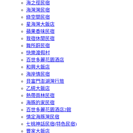
海之徑民宿
海灣灣民宿
綠空間民宿
星海灣大飯店
蘋果香味民宿
我宿休閒民宿
舞所蔚民宿
快樂渡假村
百世多麗花園酒店
和興大飯店
海岸情民宿
貝富門澎湖灣行旅
乙統大飯店
熱帶雨林民宿
海豚的家民宿
百世多麗花園酒店2館
情定海豚灣民宿
七桃神話民宿(特色民宿)
豐家大飯店