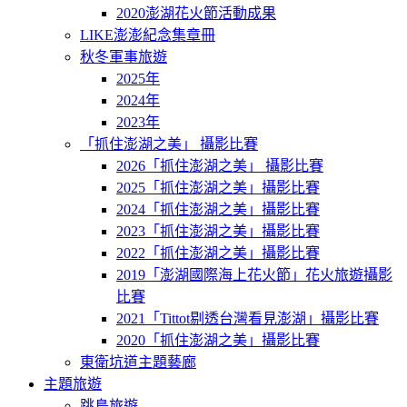
2020澎湖花火節活動成果
LIKE澎澎紀念集章冊
秋冬軍事旅遊
2025年
2024年
2023年
「抓住澎湖之美」 攝影比賽
2026「抓住澎湖之美」 攝影比賽
2025「抓住澎湖之美」攝影比賽
2024「抓住澎湖之美」攝影比賽
2023「抓住澎湖之美」攝影比賽
2022「抓住澎湖之美」攝影比賽
2019「澎湖國際海上花火節」花火旅遊攝影
比賽
2021「Tittot剔透台灣看見澎湖」攝影比賽
2020「抓住澎湖之美」攝影比賽
東衛坑道主題藝廊
主題旅遊
跳島旅遊