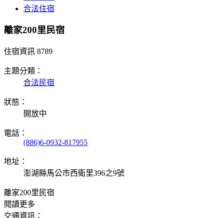
合法住宿
離家200里民宿
住宿資訊
8789
主題分類：
合法民宿
狀態：
開放中
電話：
(886)6-0932-817955
地址：
澎湖縣馬公市西衛里396之9號
離家200里民宿
閱讀更多
交通資訊：