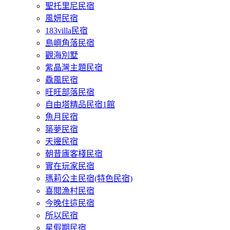
聖托里尼民宿
風妍民宿
183villa民宿
島嶼角落民宿
觀海別墅
紫晶灣主題民宿
驫風民宿
旺旺部落民宿
自由塔精品民宿1館
魚月民宿
築夢民宿
天邊民宿
朝昔廬客棧民宿
實在玩家民宿
瑪莉公主民宿(特色民宿)
喜閱漁村民宿
今晚住這民宿
所以民宿
星假期民宿