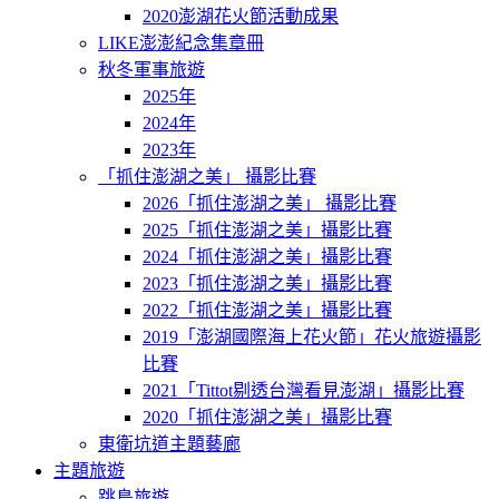
2020澎湖花火節活動成果
LIKE澎澎紀念集章冊
秋冬軍事旅遊
2025年
2024年
2023年
「抓住澎湖之美」 攝影比賽
2026「抓住澎湖之美」 攝影比賽
2025「抓住澎湖之美」攝影比賽
2024「抓住澎湖之美」攝影比賽
2023「抓住澎湖之美」攝影比賽
2022「抓住澎湖之美」攝影比賽
2019「澎湖國際海上花火節」花火旅遊攝影
比賽
2021「Tittot剔透台灣看見澎湖」攝影比賽
2020「抓住澎湖之美」攝影比賽
東衛坑道主題藝廊
主題旅遊
跳島旅遊